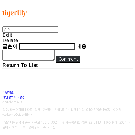
타이거릴리
Edit
Delete
글쓴이
내용
Comment
Return To List
이용약관
개인정보처리방침
사업자정보확인
상호: 타이거릴리 | 대표: 최건 | 개인정보관리책임자: 최건 | 전화: 010-8496-1908 | 이메일:
welcome@tigerlily.kr
주소: 대전광역시 중구 서문로 102 B-302 | 사업자등록번호:
490-22-01131
| 통신판매:
2021-서
울마포-0798
| 호스팅제공자: (주)식스샵