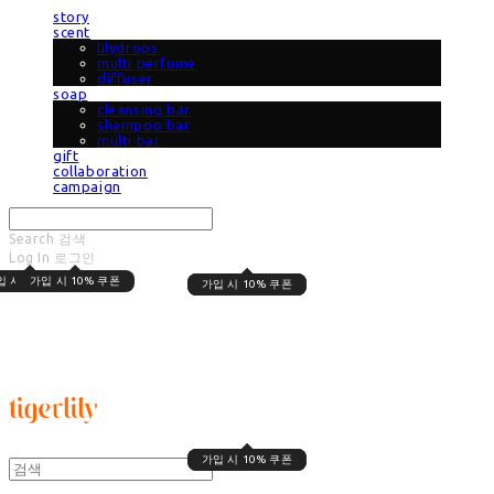
story
scent
lilydrops
multi perfume
diffuser
soap
cleansing bar
shampoo bar
multi bar
gift
collaboration
campaign
Search
검색
Log In
로그인
Cart
장바구니
입 시 10% 쿠폰
가입 시 10% 쿠폰
가입 시 10% 쿠폰
가입 시 10% 쿠폰
타이거릴리
가입 시 10% 쿠폰
가입 시 10% 쿠폰