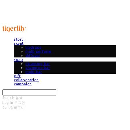
타이거릴리
story
scent
lilydrops
multi perfume
diffuser
soap
cleansing bar
shampoo bar
multi bar
gift
collaboration
campaign
Search
검색
Log In
로그인
Cart
장바구니