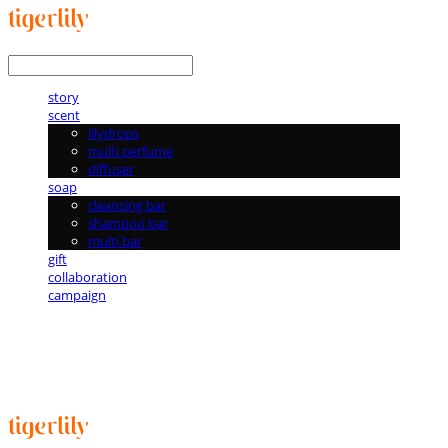
LOG IN
로그인
story
scent
lilydrops
multi perfume
diffuser
soap
cleansing bar
shampoo bar
multi bar
gift
collaboration
campaign
타이거릴리