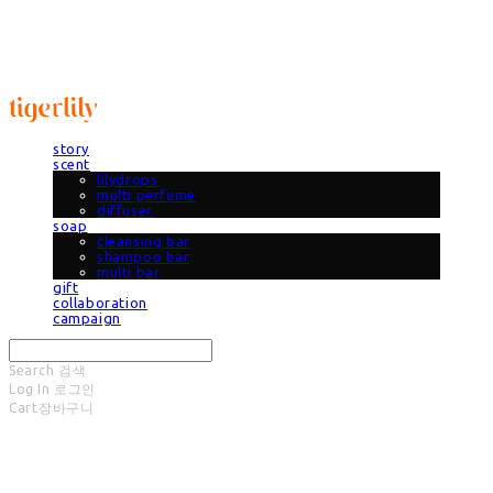
타이거릴리
story
scent
lilydrops
multi perfume
diffuser
soap
cleansing bar
shampoo bar
multi bar
gift
collaboration
campaign
Search
검색
Log In
로그인
Cart
장바구니