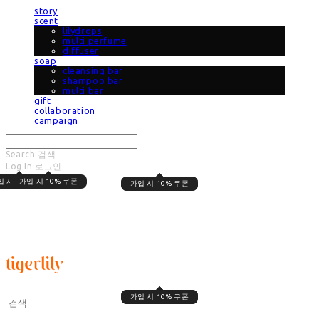
story
scent
lilydrops
multi perfume
diffuser
soap
cleansing bar
shampoo bar
multi bar
gift
collaboration
campaign
Search
검색
Log In
로그인
Cart
장바구니
입 시 10% 쿠폰
가입 시 10% 쿠폰
가입 시 10% 쿠폰
가입 시 10% 쿠폰
타이거릴리
가입 시 10% 쿠폰
가입 시 10% 쿠폰