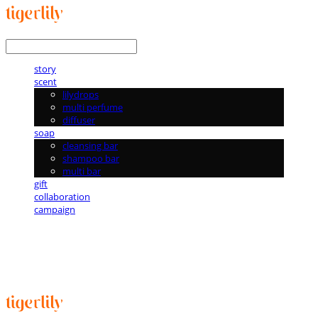
LOG IN
로그인
story
scent
lilydrops
multi perfume
diffuser
soap
cleansing bar
shampoo bar
multi bar
gift
collaboration
campaign
타이거릴리