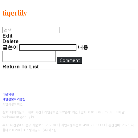
타이거릴리
Edit
Delete
글쓴이
내용
Comment
Return To List
이용약관
개인정보처리방침
사업자정보확인
상호: 타이거릴리 | 대표: 최건 | 개인정보관리책임자: 최건 | 전화: 010-8496-1908 | 이메일:
welcome@tigerlily.kr
주소: 대전광역시 중구 서문로 102 B-302 | 사업자등록번호:
490-22-01131
| 통신판매:
2021-서
울마포-0798
| 호스팅제공자: (주)식스샵