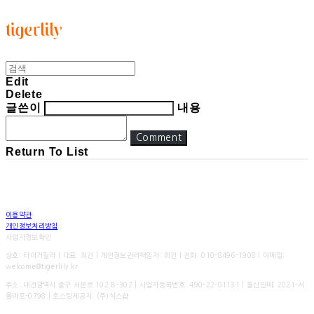
타이거릴리
Edit
Delete
글쓴이
내용
Comment
Return To List
이용약관
개인정보처리방침
사업자정보확인
상호: 타이거릴리 | 대표: 최건 | 개인정보관리책임자: 최건 | 전화: 010-8496-1908 | 이메일:
welcome@tigerlily.kr
주소: 대전광역시 중구 서문로 102 B-302 | 사업자등록번호:
490-22-01131
| 통신판매:
2021-서
울마포-0798
| 호스팅제공자: (주)식스샵