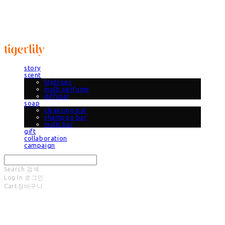
타이거릴리
story
scent
lilydrops
multi perfume
diffuser
soap
cleansing bar
shampoo bar
multi bar
gift
collaboration
campaign
Search
검색
Log In
로그인
Cart
장바구니