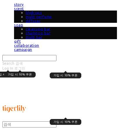
story
scent
lilydrops
multi perfume
diffuser
soap
cleansing bar
shampoo bar
multi bar
gift
collaboration
campaign
Search
검색
Log In
로그인
Cart
장바구니
입 시 10% 쿠폰
가입 시 10% 쿠폰
가입 시 10% 쿠폰
가입 시 10% 쿠폰
타이거릴리
가입 시 10% 쿠폰
가입 시 10% 쿠폰