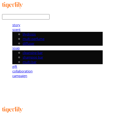
LOG IN
로그인
story
scent
lilydrops
multi perfume
diffuser
soap
cleansing bar
shampoo bar
multi bar
gift
collaboration
campaign
타이거릴리