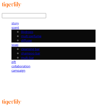
LOG IN
로그인
story
scent
lilydrops
multi perfume
diffuser
soap
cleansing bar
shampoo bar
multi bar
gift
collaboration
campaign
타이거릴리