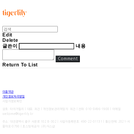
타이거릴리
Edit
Delete
글쓴이
내용
Comment
Return To List
이용약관
개인정보처리방침
사업자정보확인
상호: 타이거릴리 | 대표: 최건 | 개인정보관리책임자: 최건 | 전화: 010-8496-1908 | 이메일:
welcome@tigerlily.kr
주소: 대전광역시 중구 서문로 102 B-302 | 사업자등록번호:
490-22-01131
| 통신판매:
2021-서
울마포-0798
| 호스팅제공자: (주)식스샵