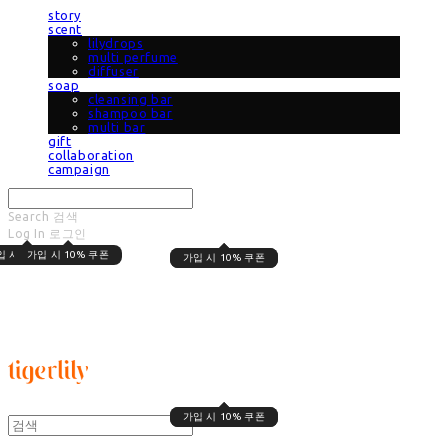
story
scent
lilydrops
multi perfume
diffuser
soap
cleansing bar
shampoo bar
multi bar
gift
collaboration
campaign
Search
검색
Log In
로그인
Cart
장바구니
입 시 10% 쿠폰
가입 시 10% 쿠폰
가입 시 10% 쿠폰
가입 시 10% 쿠폰
타이거릴리
가입 시 10% 쿠폰
가입 시 10% 쿠폰