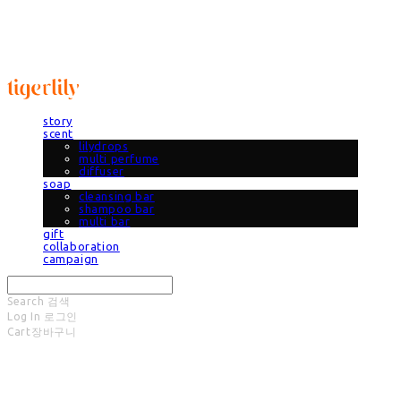
타이거릴리
story
scent
lilydrops
multi perfume
diffuser
soap
cleansing bar
shampoo bar
multi bar
gift
collaboration
campaign
Search
검색
Log In
로그인
Cart
장바구니