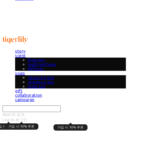
타이거릴리
story
scent
lilydrops
multi perfume
diffuser
soap
cleansing bar
shampoo bar
multi bar
gift
collaboration
campaign
Search
검색
Log In
로그인
Cart
장바구니
입 시 10% 쿠폰
가입 시 10% 쿠폰
가입 시 10% 쿠폰
가입 시 10% 쿠폰