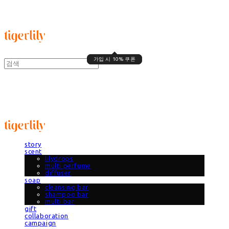
타이거릴리
가입 시 10% 쿠폰
가입 시 10% 쿠폰
타이거릴리
story
scent
lilydrops
multi perfume
diffuser
soap
cleansing bar
shampoo bar
multi bar
gift
collaboration
campaign