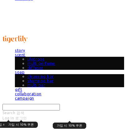
타이거릴리
story
scent
lilydrops
multi perfume
diffuser
soap
cleansing bar
shampoo bar
multi bar
gift
collaboration
campaign
Search
검색
Log In
로그인
Cart
장바구니
입 시 10% 쿠폰
가입 시 10% 쿠폰
가입 시 10% 쿠폰
가입 시 10% 쿠폰