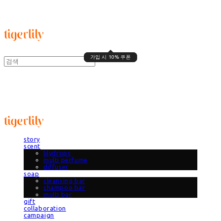
타이거릴리
가입 시 10% 쿠폰
가입 시 10% 쿠폰
타이거릴리
story
scent
lilydrops
multi perfume
diffuser
soap
cleansing bar
shampoo bar
multi bar
gift
collaboration
campaign