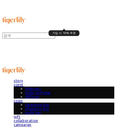
타이거릴리
가입 시 10% 쿠폰
가입 시 10% 쿠폰
타이거릴리
story
scent
lilydrops
multi perfume
diffuser
soap
cleansing bar
shampoo bar
multi bar
gift
collaboration
campaign