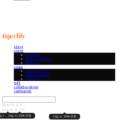
타이거릴리
story
scent
lilydrops
multi perfume
diffuser
soap
cleansing bar
shampoo bar
multi bar
gift
collaboration
campaign
Search
검색
Log In
로그인
Cart
장바구니
입 시 10% 쿠폰
가입 시 10% 쿠폰
가입 시 10% 쿠폰
가입 시 10% 쿠폰