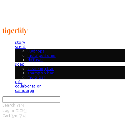
타이거릴리
story
scent
lilydrops
multi perfume
diffuser
soap
cleansing bar
shampoo bar
multi bar
gift
collaboration
campaign
Search
검색
Log In
로그인
Cart
장바구니