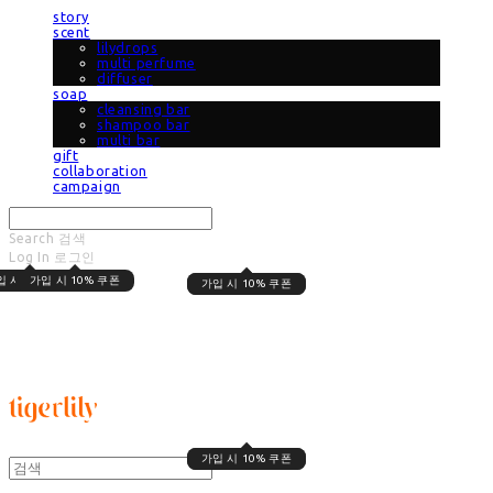
story
scent
lilydrops
multi perfume
diffuser
soap
cleansing bar
shampoo bar
multi bar
gift
collaboration
campaign
Search
검색
Log In
로그인
Cart
장바구니
입 시 10% 쿠폰
가입 시 10% 쿠폰
가입 시 10% 쿠폰
가입 시 10% 쿠폰
타이거릴리
가입 시 10% 쿠폰
가입 시 10% 쿠폰