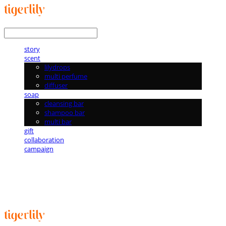
LOG IN
로그인
story
scent
lilydrops
multi perfume
diffuser
soap
cleansing bar
shampoo bar
multi bar
gift
collaboration
campaign
타이거릴리